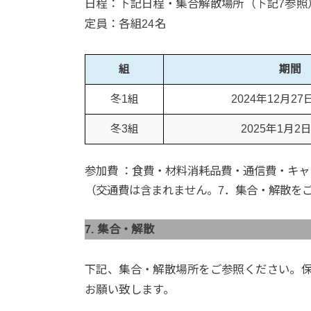
日程：下記日程・集合解散場所（下記7参照
定員：各組24名
組
期間
冬1組
2024年12月27
冬3組
2025年1月2
参加費 ：食費・材料消耗品費・通信費・キ
（交通費は含まれません。7．集合・解散を
7. 集合・解散
下記、集合・解散場所をご参照ください。
お願い致します。