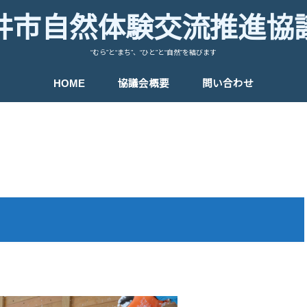
井市自然体験交流推進協
“むら”と“まち”、“ひと”と“自然”を結びます
HOME
協議会概要
問い合わせ