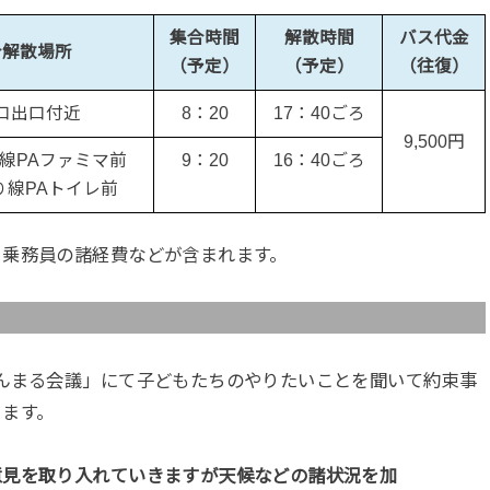
集合時間
解散時間
バス代金
合解散場所
（予定）
（予定）
（往復）
口出口付近
8：20
17：40ごろ
9,500円
線PAファミマ前
9：20
16：40ごろ
り線PAトイレ前
と乗務員の諸経費などが含まれます。
んまる会議」にて子どもたちのやりたいことを聞いて約束事
きます。
意見を取り入れていきますが天候などの諸状況を加