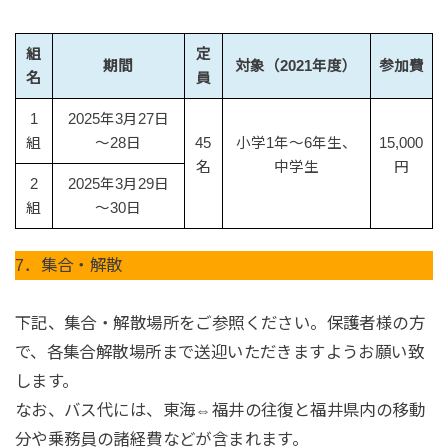
組
定
期間
対象（2021年度）
参加費
名
員
1
2025年3月27日
組
～28日
45
小学1年～6年生、
15,000
名
中学生
円
2
2025年3月29日
組
～30日
7．集合・解散
下記、集合・解散場所をご参照ください。保護者様の方
で、各集合解散場所まで送迎いただきますようお願い致
します。
なお、バス代には、東海⇔福井の往復と福井県内の移動
分や乗務員の諸経費などが含まれます。