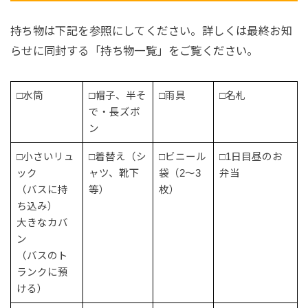
持ち物は下記を参照にしてください。詳しくは最終お知
らせに同封する「持ち物一覧」をご覧ください。
□水筒
□帽子、半そ
□雨具
□名札
で・長ズボ
ン
□小さいリュ
□着替え（シ
□ビニール
□1日目昼のお
ック
ャツ、靴下
袋（2～3
弁当
（バスに持
等）
枚）
ち込み）
大きなカバ
ン
（バスのト
ランクに預
ける）