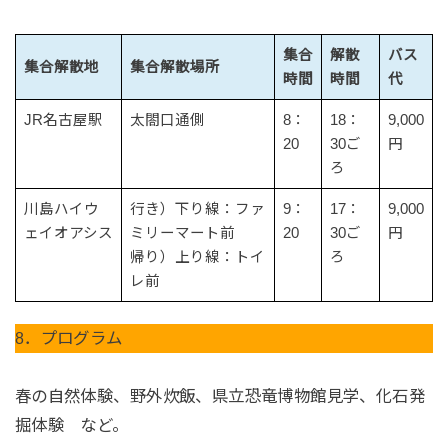
集合
解散
バス
集合解散地
集合解散場所
時間
時間
代
JR名古屋駅
太閤口通側
8：
18：
9,000
20
30ご
円
ろ
川島ハイウ
行き）下り線：ファ
9：
17：
9,000
ェイオアシス
ミリーマート前
20
30ご
円
帰り）上り線：トイ
ろ
レ前
8．プログラム
春の自然体験、野外炊飯、県立恐竜博物館見学、化石発
掘体験 など。